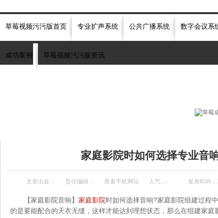
草莓视频污污版首页
专业扩声系统
公共广播系统
数字会议系
成功案例
草莓视频污污版资讯
热门关键词：
音响
专业音响
会议音响
演出音响
草莓视频网站十八禁音响
当前位置：
首页
»
草莓视频污污版资讯中心
»
草莓视频污污版快讯
»
家庭影院时如
家庭影院时如何选择专业音响
文章出处：
责任编辑：
查看手机网址
人气：
-
发表时间：201
【家庭影院音响】
家庭影院
时如何选择音响?家庭影院组建过程
的是要能配合的天衣无缝，这样才能达到理想状态，那么在组建家庭