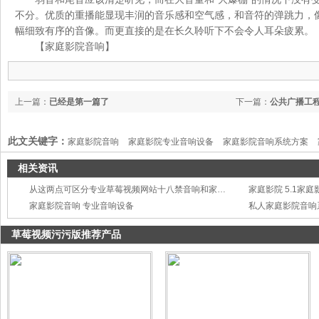
不分。优质的重播能显现丰润的音乐感和空气感，和音符的弹跳力，
幅细致有序的音像。而更直接的是在长久聆听下不会令人耳朵疲累。
【家庭影院音响】
上一篇：
已经是第一篇了
下一篇：
公共广播工
此文关键字：
家庭影院音响
家庭影院专业音响设备
家庭影院音响系统方案
相关资讯
从这两点可区分专业草莓视频网站十八禁音响和家庭影院音响
家庭影院 5.1家庭
家庭影院音响 专业音响设备
草莓视频污污版推荐产品