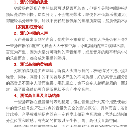
1、测试低频的质量
劣质扬声器所产生的低频可以是轰耳若聋，但完全是那种臃肿松
频应是洁净明快，层次分明，不会拖泥带水，即使各种低频乐器如大
都能轻易分辨出来。所以不要轻易被低频的量感所蒙骗，劣质低频不
【家庭影院音响】
2、测试中频的人声
人声是最常听到的声音，优劣并不难察觉，留意人声是否有不寻
一些扬声器的“箱声”同样会大大干扰中频，令此频段的声音模糊不清
言更为严重，因为大部分可听到的声音频率，或是音乐的频率都集中
的乐曲而言，都会成为重播的障碍。
3、测试高频的柔韧感
劣质的高频是尖声刺耳，听得人头痛欲裂的，极端情况下把小提
噪音。同样，高音中的不同器乐多产生的不同质感，好的高音是能分
的高音是不回令人听而生畏，毛孔竖立，也不会令人越听越累的，而
次，高至最高处仍可容易听见却不会产生变音的。
4、测试高音量及音场结像
一些扬声器在低音量时表现稳定，但在音量提升到某个指数便会失
中的音乐信号(以不过12点的音量为安全的测试标准)。具体而言，
过此关。合乎标准的扬声器在一定程度上做到声音离箱，营造出清晰
分点位置和质感，有充足的扩散以至生长、阔、高但度音频空间。
弱音和尾音应该清楚听见，而在大音量和“大爆棚”的情况下没有