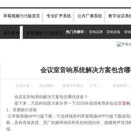
草莓视频污污版首页
专业扩声系统
公共广播系统
数字会议系
热门关键词：
音响品牌
音响设备
音响
成功案例
草莓视频污污版资讯
当前位置：
首页
»
草莓视频污污版资讯中心
»
常见问题
»
会议室音响系统解决方案
会议室音响系统解决方案包含哪
文章出处：
责任编辑：
查看手机网址
人气：
-
发表时间：202
会议室音响系统解决方案包含哪些设备？
接下来，万昌科技跟大家分享一下2025年值得推荐的会议室
音响
1、音频输出设备
·主草莓视频APP污版下载：可选择线阵列草莓视频APP污版下载或高
载，具有高保真度、宽广的频率响应和良好的指向性，能够将声音清
域。