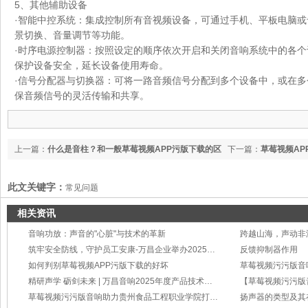
5、其他辅助设备
·智能中控系统：集成控制所有音视频设备，可通过手机、平板电脑
景切换、音量调节等功能。
·时序电源控制器：按照设定的顺序依次开启和关闭音响系统中的各
保护设备安全，延长设备使用寿命。
·信号分配器与切换器：可将一路音频信号分配到多个设备中，或在
保音频信号的灵活传输和共享。
上一篇：
什么是音柱？和一般草莓视频APP污版下载的区
下一篇：
草莓视频A
别是什么
思
此文关键字：
常见问题
相关资讯
音响功放：声音的"心脏"与技术的革新
筑牢安全防线，守护员工安康-万昌企业举办2025年度工伤事故处理与预防培训
反馈抑制器作用
如何判别草莓视频APP污版下载的好坏
草莓视频污污版音
精研声学 砺剑未来 | 万昌音响2025年度产品技术培训会圆满举行
草莓视频污污版音响助力贵州食品工程职业学院打造智慧会议新标杆
扬声器的类型及其