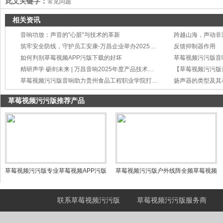
此文关键字：
常见问题
相关资讯
音响功放：声音的"心脏"与技术的革新
筑牢安全防线，守护员工安康-万昌企业举办2025年度工伤事故处理与预防培训
反馈抑制器作用
如何判别草莓视频APP污版下载的好坏
草莓视频污污版音
精研声学 砺剑未来 | 万昌音响2025年度产品技术培训会圆满举行
草莓视频污污版音响助力贵州食品工程职业学院打造智慧会议新标杆
扬声器的类型及其
草莓视频污污版推荐产品
草莓视频污污版专业草莓视频APP污版
草莓视频污污版户外线阵全频草莓视频
下载-M系列草莓视频APP污版下载 M1
APP污版下载LA-312
联系草莓视频污污版
草莓视频污污版服务商