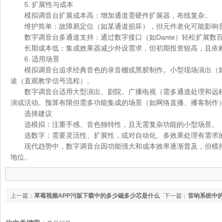
5. 扩展性与成本
模拟调音台扩展成本高：增加通道需硬件扩展器，布线复杂。
维护简单：故障易定位（如某通道损坏），但元件老化可能影响
数字调音台多通道支持：通过数字接口（如Dante）轻松扩展数
长期成本低：集成效果器减少外设需求，但初期投资较高，且依
6. 适用场景
模拟调音台追求经典音色的录音棚或黑胶制作。小型现场演出（
途（直观教学信号流程）。
数字调音台适用大型演出、剧院、广播电视（需多通道处理和远
演或活动。预算有限但需多功能集成的场景（如网络直播、播客制作
选择建议
选模拟：注重手感、音色独特性，且无需复杂功能的小型场景。
选数字：需要灵活性、扩展性，或对自动化、多效果处理有需求
现代趋势中，数字调音台因功能强大和成本效率逐渐普及，但模
地位。
上一篇：
草莓视频APP污版下载中的多少磁多少芯是什么
下一篇：
音响系统中
意思