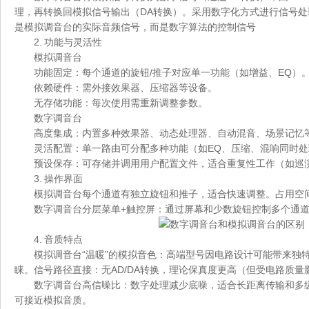
理，再转换回模拟信号输出（DA转换）。采用数字化方式进行信号
是模拟调音台的实际音频信号，而是数字算法的控制信号
2. 功能与灵活性
模拟调音台
功能固定：每个通道的旋钮/推子对应单一功能（如增益、EQ）
依赖硬件：需外接效果器、压缩器等设备。
无存储功能：每次使用需重新调整参数。
数字调音台
高度集成：内置多种效果器、动态处理器、自动混音、场景记忆
灵活配置：单一路由可分配多种功能（如EQ、压缩、混响同时处
预设保存：可存储并调用用户配置文件，适合重复性工作（如巡
3. 操作界面
模拟调音台每个通道有独立旋钮和推子，适合快速调整。占用空
数字调音台分层菜单+触控屏：通过屏幕和少数旋钮控制多个通
4. 音质特点
模拟调音台“温暖”的模拟音色：高端型号因电路设计可能带来独
睐。信号路径直接：无AD/DA转换，理论保真度更高（但受电路质量
数字调音台高信噪比：数字处理减少底噪，适合长距离传输和多
可接近模拟音质。