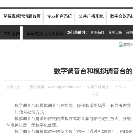
草莓视频污污版首页
专业扩声系统
公共广播系统
数字会议系
热门关键词：
音响品牌
音响设备
音响
成功案例
草莓视频污污版资讯
当前位置：
首页
»
草莓视频污污版资讯中心
»
常见问题
»
数字调音台和模拟调音台
数字调音台和模拟调音台的
文章出处：
责任编辑：www.nijieshipping.com
查看手机网址
人气：
-
小
】
数字调音台和模拟调音台在功能、操作和适用场景上有显著差异
1. 信号处理方式
模拟调音台是采用传统的模拟方式对音频电信号进行放大、分配
件电路决定，无数字化处理。
数字调音台将模拟信号转换为数字信号（通过AD转换），由DS