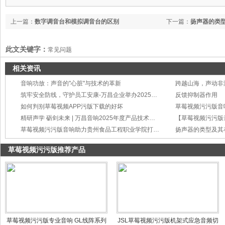
上一篇：
数字调音台和模拟调音台的区别
下一篇：
扬声器的类
此文关键字：
常见问题
相关资讯
音响功放：声音的"心脏"与技术的革新
筑牢安全防线，守护员工安康-万昌企业举办2025年度工伤事故处理与预防培训
反馈抑制器作用
如何判别草莓视频APP污版下载的好坏
草莓视频污污版音
精研声学 砺剑未来 | 万昌音响2025年度产品技术培训会圆满举行
草莓视频污污版音响助力贵州食品工程职业学院打造智慧会议新标杆
扬声器的类型及其
草莓视频污污版推荐产品
草莓视频污污版专业音响 GL线阵系列
JSL草莓视频污污版机架式应急音频切