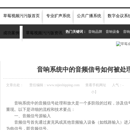
草莓视频污污版首页
专业扩声系统
公共广播系统
数字会议系
热门关键词：
音响品牌
音响设备
音响
成功案例
草莓视频污污版资讯
当前位置：
首页
»
草莓视频污污版资讯中心
»
常见问题
»
音响系统中的音频信号如
音响系统中的音频信号如何被处
文章出处：
责任编辑：www.nijieshipping.com
查看手机网址
人气：
-
小
】
音响系统中的音频信号处理和放大是一个多阶段的过程，涉及信
重现。以下是详细的流程和技术要点：
一、音频信号源输入
音频信号首先通过麦克风或其他音频输入设备（如线路输入）进
为电信号，即音频信号。